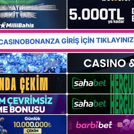
CASINOBONANZA GİRİŞ İÇİN TIKLAYINIZ