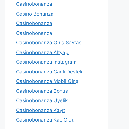
Casinobonanza
Casino Bonanza
Casinobonanza
Casinobonanza
Casinobonanza Giriş Sayfası
Casinobonanza Altyapı
Casinobonanza Instagram
Casinobonanza Canlı Destek
Casinobonanza Mobil Giriş
Casinobonanza Bonus
Casinobonanza Üyelik
Casinobonanza Kayıt
Casinobonanza Kaç Oldu