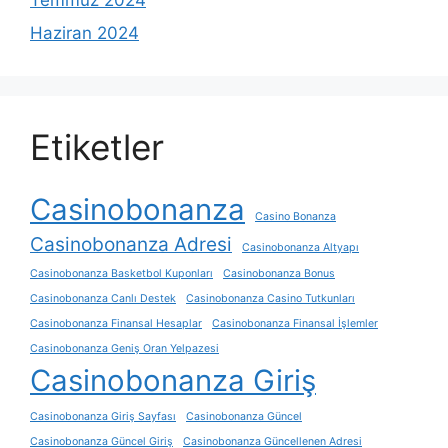
Haziran 2024
Etiketler
Casinobonanza
Casino Bonanza
Casinobonanza Adresi
Casinobonanza Altyapı
Casinobonanza Basketbol Kuponları
Casinobonanza Bonus
Casinobonanza Canlı Destek
Casinobonanza Casino Tutkunları
Casinobonanza Finansal Hesaplar
Casinobonanza Finansal İşlemler
Casinobonanza Geniş Oran Yelpazesi
Casinobonanza Giriş
Casinobonanza Giriş Sayfası
Casinobonanza Güncel
Casinobonanza Güncel Giriş
Casinobonanza Güncellenen Adresi