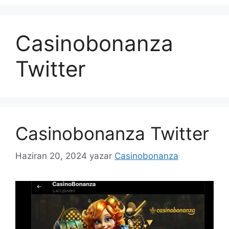
Casinobonanza
Twitter
Casinobonanza Twitter
Haziran 20, 2024
yazar
Casinobonanza