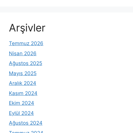
Arşivler
Temmuz 2026
Nisan 2026
Ağustos 2025
Mayıs 2025
Aralık 2024
Kasım 2024
Ekim 2024
Eylül 2024
Ağustos 2024
Temmuz 2024