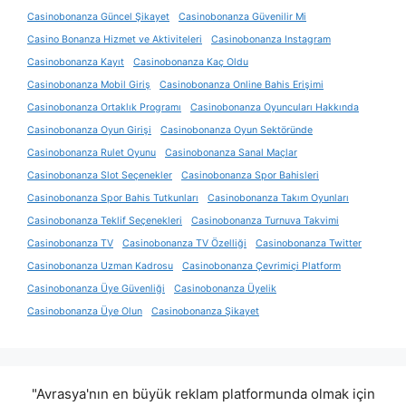
Casinobonanza Güncel Şikayet
Casinobonanza Güvenilir Mi
Casino Bonanza Hizmet ve Aktiviteleri
Casinobonanza Instagram
Casinobonanza Kayıt
Casinobonanza Kaç Oldu
Casinobonanza Mobil Giriş
Casinobonanza Online Bahis Erişimi
Casinobonanza Ortaklık Programı
Casinobonanza Oyuncuları Hakkında
Casinobonanza Oyun Girişi
Casinobonanza Oyun Sektöründe
Casinobonanza Rulet Oyunu
Casinobonanza Sanal Maçlar
Casinobonanza Slot Seçenekler
Casinobonanza Spor Bahisleri
Casinobonanza Spor Bahis Tutkunları
Casinobonanza Takım Oyunları
Casinobonanza Teklif Seçenekleri
Casinobonanza Turnuva Takvimi
Casinobonanza TV
Casinobonanza TV Özelliği
Casinobonanza Twitter
Casinobonanza Uzman Kadrosu
Casinobonanza Çevrimiçi Platform
Casinobonanza Üye Güvenliği
Casinobonanza Üyelik
Casinobonanza Üye Olun
Casinobonanza Şikayet
"Avrasya'nın en büyük reklam platformunda olmak için