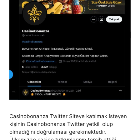
Casinobonanza Twitter Siteye katılmak isteyen
kişinin Casinobonanza Twitter yetkili olup
olmadığını doğrulaması gerekmektedir.
Ülkemizde casino tutkunlarının tercih ettiği