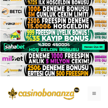
İçeriğe
atla
Menü