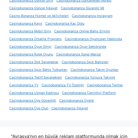
Casinobonanza Güncel Giriş
Casinobonanza Güncellenen Adresi
Casinobonanza Güncel Şikayet
Casinobonanza Güvenilir Mi
Casino Bonanza Hizmet ve Aktiviteleri
Casinobonanza Instagram
Casinobonanza Kayıt
Casinobonanza Kaç Oldu
Casinobonanza Mobil Giriş
Casinobonanza Online Bahis Erişimi
Casinobonanza Ortaklık Programı
Casinobonanza Oyuncuları Hakkında
Casinobonanza Oyun Girişi
Casinobonanza Oyun Sektöründe
Casinobonanza Rulet Oyunu
Casinobonanza Sanal Maçlar
Casinobonanza Slot Seçenekler
Casinobonanza Spor Bahisleri
Casinobonanza Spor Bahis Tutkunları
Casinobonanza Takım Oyunları
Casinobonanza Teklif Seçenekleri
Casinobonanza Turnuva Takvimi
Casinobonanza TV
Casinobonanza TV Özelliği
Casinobonanza Twitter
Casinobonanza Uzman Kadrosu
Casinobonanza Çevrimiçi Platform
Casinobonanza Üye Güvenliği
Casinobonanza Üyelik
Casinobonanza Üye Olun
Casinobonanza Şikayet
"Avrasya'nın en büyük reklam platformunda olmak için