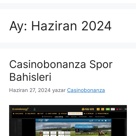
Ay:
Haziran 2024
Casinobonanza Spor
Bahisleri
Haziran 27, 2024
yazar
Casinobonanza