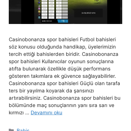
Casinobonanza spor bahisleri Futbol bahisleri
söz konusu olduğunda handikap, üyelerimizin
tercih ettiği bahislerden biridir. Casinobonanza
spor bahisleri Kullanıcılar oyunun sonuçlarına
atıfta bulunarak özellikle düşük performans
gösteren takımlara ek güvence sağlayabilirler.
Casinobonanza spor bahisleri Güçlü olan tarafa
ters bir yayılma koyarak da şansınızı
artırabilirsiniz. Casinobonanza spor bahisleri bu
bölümünde maç sonuçlarının yanı sıra sarı ve
kırmızı …
Devamını oku
Kategoriler
Bahis