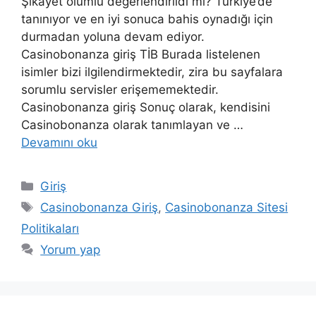
Şikayet olumlu değerlendirildi mi? Türkiye’de
tanınıyor ve en iyi sonuca bahis oynadığı için
durmadan yoluna devam ediyor.
Casinobonanza giriş TİB Burada listelenen
isimler bizi ilgilendirmektedir, zira bu sayfalara
sorumlu servisler erişememektedir.
Casinobonanza giriş Sonuç olarak, kendisini
Casinobonanza olarak tanımlayan ve …
Devamını oku
Kategoriler
Giriş
Etiketler
Casinobonanza Giriş
,
Casinobonanza Sitesi
Politikaları
Yorum yap