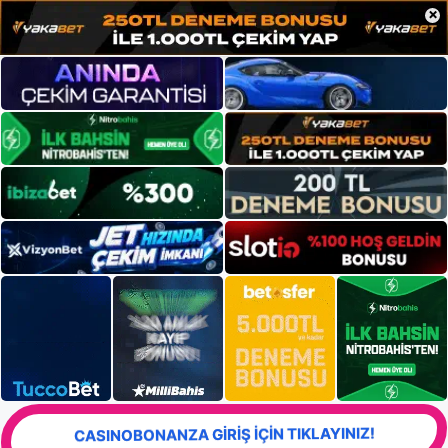
×
CASINOBONANZA GİRİŞ İÇİN TIKLAYINIZ!