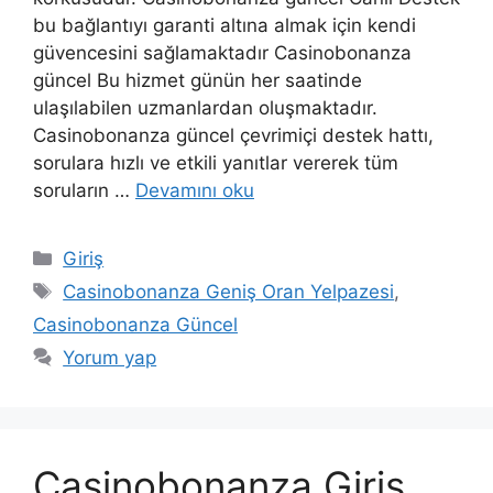
bu bağlantıyı garanti altına almak için kendi
güvencesini sağlamaktadır Casinobonanza
güncel Bu hizmet günün her saatinde
ulaşılabilen uzmanlardan oluşmaktadır.
Casinobonanza güncel çevrimiçi destek hattı,
sorulara hızlı ve etkili yanıtlar vererek tüm
soruların …
Devamını oku
Kategoriler
Giriş
Etiketler
Casinobonanza Geniş Oran Yelpazesi
,
Casinobonanza Güncel
Yorum yap
Casinobonanza Giriş