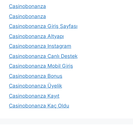
Casinobonanza
Casinobonanza
Casinobonanza Giriş Sayfası
Casinobonanza Altyapı
Casinobonanza Instagram
Casinobonanza Canlı Destek
Casinobonanza Mobil Giriş
Casinobonanza Bonus
Casinobonanza Üyelik
Casinobonanza Kayıt
Casinobonanza Kaç Oldu