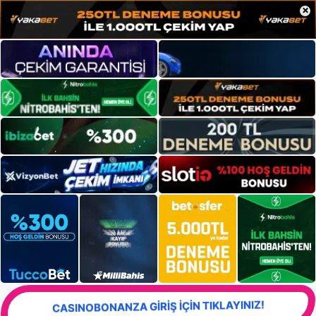
×
CASINOBONANZA GİRİŞ İÇİN TIKLAYINIZ!