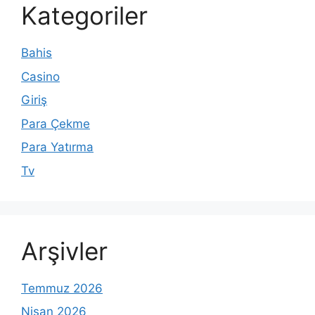
Kategoriler
Bahis
Casino
Giriş
Para Çekme
Para Yatırma
Tv
Arşivler
Temmuz 2026
Nisan 2026