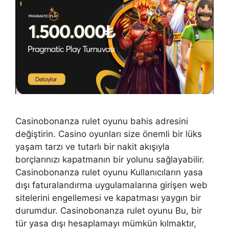
Casinobonanza rulet oyunu bahis adresini
değiştirin. Casino oyunları size önemli bir lüks
yaşam tarzı ve tutarlı bir nakit akışıyla
borçlarınızı kapatmanın bir yolunu sağlayabilir.
Casinobonanza rulet oyunu Kullanıcıların yasa
dışı faturalandırma uygulamalarına girişen web
sitelerini engellemesi ve kapatması yaygın bir
durumdur. Casinobonanza rulet oyunu Bu, bir
tür yasa dışı hesaplamayı mümkün kılmaktır,