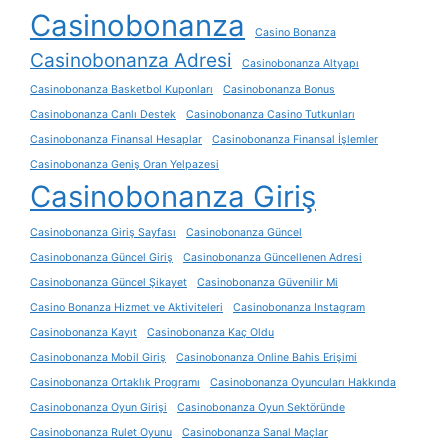
Casinobonanza
Casino Bonanza
Casinobonanza Adresi
Casinobonanza Altyapı
Casinobonanza Basketbol Kuponları
Casinobonanza Bonus
Casinobonanza Canlı Destek
Casinobonanza Casino Tutkunları
Casinobonanza Finansal Hesaplar
Casinobonanza Finansal İşlemler
Casinobonanza Geniş Oran Yelpazesi
Casinobonanza Giriş
Casinobonanza Giriş Sayfası
Casinobonanza Güncel
Casinobonanza Güncel Giriş
Casinobonanza Güncellenen Adresi
Casinobonanza Güncel Şikayet
Casinobonanza Güvenilir Mi
Casino Bonanza Hizmet ve Aktiviteleri
Casinobonanza Instagram
Casinobonanza Kayıt
Casinobonanza Kaç Oldu
Casinobonanza Mobil Giriş
Casinobonanza Online Bahis Erişimi
Casinobonanza Ortaklık Programı
Casinobonanza Oyuncuları Hakkında
Casinobonanza Oyun Girişi
Casinobonanza Oyun Sektöründe
Casinobonanza Rulet Oyunu
Casinobonanza Sanal Maçlar