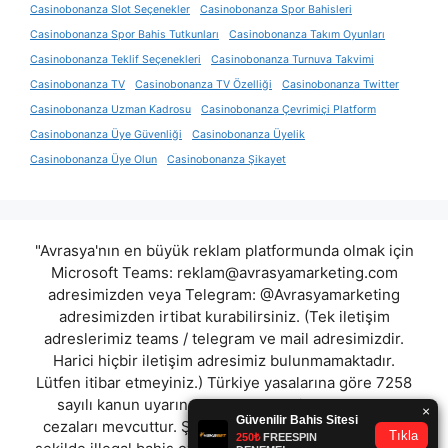
Casinobonanza Slot Seçenekler
Casinobonanza Spor Bahisleri
Casinobonanza Spor Bahis Tutkunları
Casinobonanza Takım Oyunları
Casinobonanza Teklif Seçenekleri
Casinobonanza Turnuva Takvimi
Casinobonanza TV
Casinobonanza TV Özelliği
Casinobonanza Twitter
Casinobonanza Uzman Kadrosu
Casinobonanza Çevrimiçi Platform
Casinobonanza Üye Güvenliği
Casinobonanza Üyelik
Casinobonanza Üye Olun
Casinobonanza Şikayet
"Avrasya'nın en büyük reklam platformunda olmak için
Microsoft Teams:
reklam@avrasyamarketing.com
adresimizden veya Telegram: @Avrasyamarketing
adresimizden irtibat kurabilirsiniz. (Tek iletişim
adreslerimiz teams / telegram ve mail adresimizdir.
Harici hiçbir iletişim adresimiz bulunmamaktadır.
Lütfen itibar etmeyiniz.) Türkiye yasalarına göre 7258
sayılı kanun uyarınca yasa dışı bahis oynamanın
cezaları mevcuttur. Şu an bulunduğunuz site hiç bir