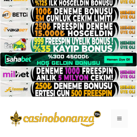
İçeriğe
atla
Menü