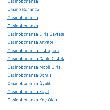
Casinobonanza
Casino Bonanza
Casinobonanza
Casinobonanza
Casinobonanza Giriş Sayfası
Casinobonanza Altyapı
Casinobonanza Instagram
Casinobonanza Canlı Destek
Casinobonanza Mobil Giriş
Casinobonanza Bonus
Casinobonanza Üyelik
Casinobonanza Kayıt
Casinobonanza Kaç Oldu