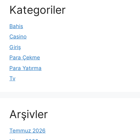
Kategoriler
Bahis
Casino
Giriş
Para Çekme
Para Yatırma
Tv
Arşivler
Temmuz 2026