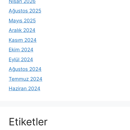
Nisan 2026
Ağustos 2025
Mayıs 2025
Aralık 2024
Kasım 2024
Ekim 2024
Eylül 2024
Ağustos 2024
Temmuz 2024
Haziran 2024
Etiketler