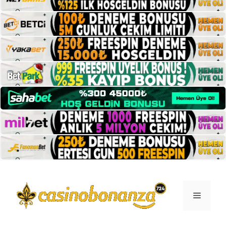
İçeriğe
atla
Menü