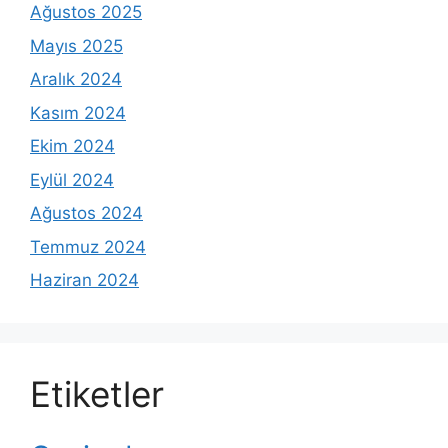
Ağustos 2025
Mayıs 2025
Aralık 2024
Kasım 2024
Ekim 2024
Eylül 2024
Ağustos 2024
Temmuz 2024
Haziran 2024
Etiketler