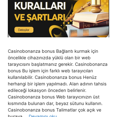
Casinobonanza bonus Bağlantı kurmak için
öncelikle cihazınızda yüklü olan bir web
tarayıcısını başlatmanız gerekir. Casinobonanza
bonus Bu işlem için farklı web tarayıcıları
kullanılabilir. Casinobonanza bonus Henüz
herhangi bir işlem yapılmadı. Alan adının tahsis
edileceği lokasyon önceden belirlenir.
Casinobonanza bonus Web tarayıcınızın üst
kısmında bulunan dar, beyaz sütunu kullanın.
Casinobonanza bonus Talimatlar çok açık ve
buraya …
Devamını oku