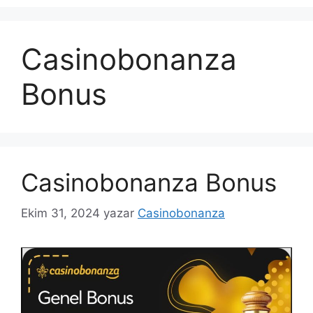
Casinobonanza
Bonus
Casinobonanza Bonus
Ekim 31, 2024
yazar
Casinobonanza