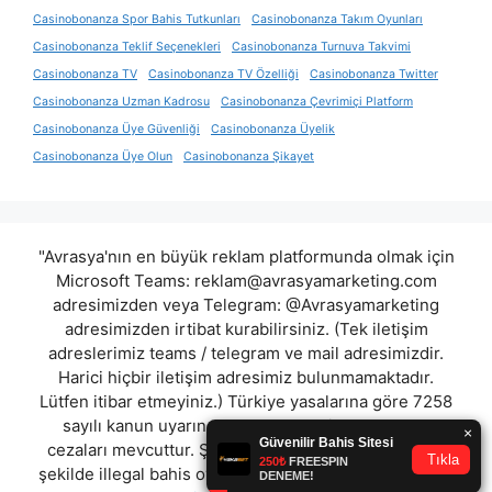
Casinobonanza Spor Bahis Tutkunları
Casinobonanza Takım Oyunları
Casinobonanza Teklif Seçenekleri
Casinobonanza Turnuva Takvimi
Casinobonanza TV
Casinobonanza TV Özelliği
Casinobonanza Twitter
Casinobonanza Uzman Kadrosu
Casinobonanza Çevrimiçi Platform
Casinobonanza Üye Güvenliği
Casinobonanza Üyelik
Casinobonanza Üye Olun
Casinobonanza Şikayet
"Avrasya'nın en büyük reklam platformunda olmak için
Microsoft Teams:
reklam@avrasyamarketing.com
adresimizden veya Telegram: @Avrasyamarketing
adresimizden irtibat kurabilirsiniz. (Tek iletişim
adreslerimiz teams / telegram ve mail adresimizdir.
Harici hiçbir iletişim adresimiz bulunmamaktadır.
Lütfen itibar etmeyiniz.) Türkiye yasalarına göre 7258
sayılı kanun uyarınca yasa dışı bahis oynamanın
cezaları mevcuttur. Şu an bulunduğunuz site hiç bir
şekilde illegal bahis oyunları oynatmıyor ve oynamaya