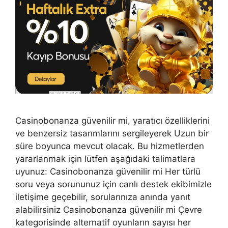
Casinobonanza güvenilir mi, yaratıcı özelliklerini
ve benzersiz tasarımlarını sergileyerek Uzun bir
süre boyunca mevcut olacak. Bu hizmetlerden
yararlanmak için lütfen aşağıdaki talimatlara
uyunuz: Casinobonanza güvenilir mi Her türlü
soru veya sorununuz için canlı destek ekibimizle
iletişime geçebilir, sorularınıza anında yanıt
alabilirsiniz Casinobonanza güvenilir mi Çevre
kategorisinde alternatif oyunların sayısı her