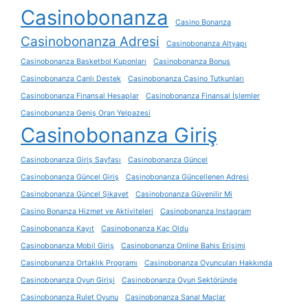
Casinobonanza
Casino Bonanza
Casinobonanza Adresi
Casinobonanza Altyapı
Casinobonanza Basketbol Kuponları
Casinobonanza Bonus
Casinobonanza Canlı Destek
Casinobonanza Casino Tutkunları
Casinobonanza Finansal Hesaplar
Casinobonanza Finansal İşlemler
Casinobonanza Geniş Oran Yelpazesi
Casinobonanza Giriş
Casinobonanza Giriş Sayfası
Casinobonanza Güncel
Casinobonanza Güncel Giriş
Casinobonanza Güncellenen Adresi
Casinobonanza Güncel Şikayet
Casinobonanza Güvenilir Mi
Casino Bonanza Hizmet ve Aktiviteleri
Casinobonanza Instagram
Casinobonanza Kayıt
Casinobonanza Kaç Oldu
Casinobonanza Mobil Giriş
Casinobonanza Online Bahis Erişimi
Casinobonanza Ortaklık Programı
Casinobonanza Oyuncuları Hakkında
Casinobonanza Oyun Girişi
Casinobonanza Oyun Sektöründe
Casinobonanza Rulet Oyunu
Casinobonanza Sanal Maçlar