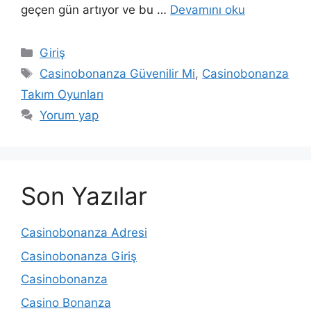
geçen gün artıyor ve bu …
Devamını oku
Kategoriler
Giriş
Etiketler
Casinobonanza Güvenilir Mi
,
Casinobonanza
Takım Oyunları
Yorum yap
Son Yazılar
Casinobonanza Adresi
Casinobonanza Giriş
Casinobonanza
Casino Bonanza