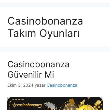
Casinobonanza
Takım Oyunları
Casinobonanza
Güvenilir Mi
Ekim 3, 2024
yazar
Casinobonanza