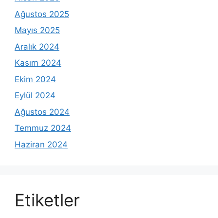
Ağustos 2025
Mayıs 2025
Aralık 2024
Kasım 2024
Ekim 2024
Eylül 2024
Ağustos 2024
Temmuz 2024
Haziran 2024
Etiketler