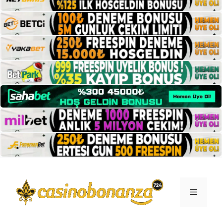
İçeriğe
atla
Menü