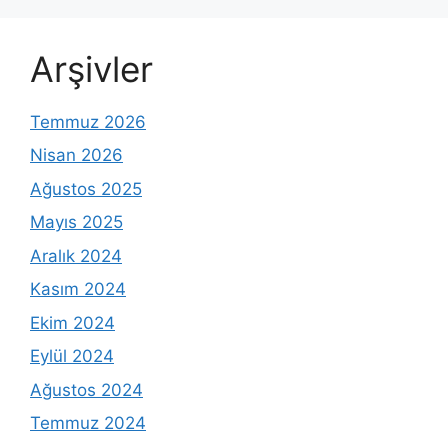
Arşivler
Temmuz 2026
Nisan 2026
Ağustos 2025
Mayıs 2025
Aralık 2024
Kasım 2024
Ekim 2024
Eylül 2024
Ağustos 2024
Temmuz 2024