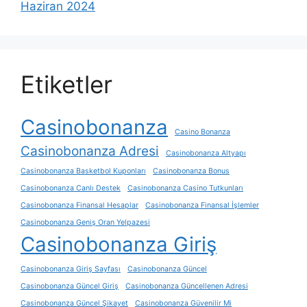
Haziran 2024
Etiketler
Casinobonanza
Casino Bonanza
Casinobonanza Adresi
Casinobonanza Altyapı
Casinobonanza Basketbol Kuponları
Casinobonanza Bonus
Casinobonanza Canlı Destek
Casinobonanza Casino Tutkunları
Casinobonanza Finansal Hesaplar
Casinobonanza Finansal İşlemler
Casinobonanza Geniş Oran Yelpazesi
Casinobonanza Giriş
Casinobonanza Giriş Sayfası
Casinobonanza Güncel
Casinobonanza Güncel Giriş
Casinobonanza Güncellenen Adresi
Casinobonanza Güncel Şikayet
Casinobonanza Güvenilir Mi