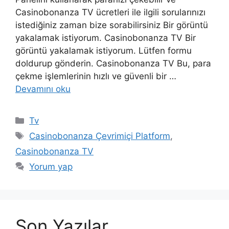
Casinobonanza TV ücretleri ile ilgili sorularınızı
istediğiniz zaman bize sorabilirsiniz Bir görüntü
yakalamak istiyorum. Casinobonanza TV Bir
görüntü yakalamak istiyorum. Lütfen formu
doldurup gönderin. Casinobonanza TV Bu, para
çekme işlemlerinin hızlı ve güvenli bir …
Devamını oku
Kategoriler
Tv
Etiketler
Casinobonanza Çevrimiçi Platform
,
Casinobonanza TV
Yorum yap
Son Yazılar