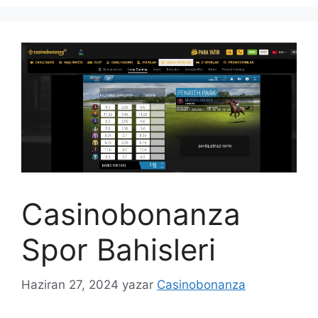
Casinobonanza
Spor Bahisleri
Haziran 27, 2024
yazar
Casinobonanza