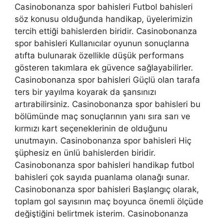
Casinobonanza spor bahisleri Futbol bahisleri
söz konusu olduğunda handikap, üyelerimizin
tercih ettiği bahislerden biridir. Casinobonanza
spor bahisleri Kullanıcılar oyunun sonuçlarına
atıfta bulunarak özellikle düşük performans
gösteren takımlara ek güvence sağlayabilirler.
Casinobonanza spor bahisleri Güçlü olan tarafa
ters bir yayılma koyarak da şansınızı
artırabilirsiniz. Casinobonanza spor bahisleri bu
bölümünde maç sonuçlarının yanı sıra sarı ve
kırmızı kart seçeneklerinin de olduğunu
unutmayın. Casinobonanza spor bahisleri Hiç
şüphesiz en ünlü bahislerden biridir.
Casinobonanza spor bahisleri handikap futbol
bahisleri çok sayıda puanlama olanağı sunar.
Casinobonanza spor bahisleri Başlangıç olarak,
toplam gol sayısının maç boyunca önemli ölçüde
değiştiğini belirtmek isterim. Casinobonanza