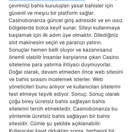
çevrimiçi bahis kuruluşları yasal bahisler için
güvenli ve meşru bir platform sağlar.
Casinobonanza güncel giriş adresidir ve en ıssız
bölgelerde bolca keyif sunar. Siteyi kullanmaya
başlamak için ilk adım üye olmaktır. Dilediğiniz
slot makinesini seçin ve paranızı yatırın.
Sonuçlar hemen belli oluyor ve kazanırsanız
önemli olabilir İnsanlar karşılarına çıkan Casino
sitelerine para yatırma ihtiyacı duymuyorlar.
Doğal olarak, devam etmeden önce web sitesini
ve bahis sırasını incelemek isterler. Web
yöneticileri bunu anlıyor ve kullanıcıları sitelerini
test etmeye teşvik ediyor. Sonuç: Sonuç olarak
çoğu birey ücretsiz bahis sağlayan bahis
sitelerini tercih etmektedir. Casinobonanza bu
yöntemle ücretsiz bahis sağlayan bir bahis
sitesidir. Cümle şu şekilde açıklanabilir:
Kullanıcılar kayıt olduktan sonra, herhangi bir