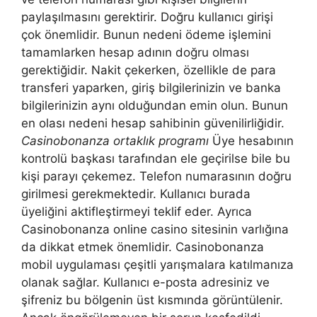
paylaşılmasını gerektirir. Doğru kullanıcı girişi
çok önemlidir. Bunun nedeni ödeme işlemini
tamamlarken hesap adının doğru olması
gerektiğidir. Nakit çekerken, özellikle de para
transferi yaparken, giriş bilgilerinizin ve banka
bilgilerinizin aynı olduğundan emin olun. Bunun
en olası nedeni hesap sahibinin güvenilirliğidir.
Casinobonanza ortaklık programı
Üye hesabının
kontrolü başkası tarafından ele geçirilse bile bu
kişi parayı çekemez. Telefon numarasının doğru
girilmesi gerekmektedir. Kullanıcı burada
üyeliğini aktifleştirmeyi teklif eder. Ayrıca
Casinobonanza online casino sitesinin varlığına
da dikkat etmek önemlidir. Casinobonanza
mobil uygulaması çeşitli yarışmalara katılmanıza
olanak sağlar. Kullanıcı e-posta adresiniz ve
şifreniz bu bölgenin üst kısmında görüntülenir.