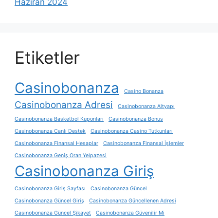
Haziran 2024
Etiketler
Casinobonanza
Casino Bonanza
Casinobonanza Adresi
Casinobonanza Altyapı
Casinobonanza Basketbol Kuponları
Casinobonanza Bonus
Casinobonanza Canlı Destek
Casinobonanza Casino Tutkunları
Casinobonanza Finansal Hesaplar
Casinobonanza Finansal İşlemler
Casinobonanza Geniş Oran Yelpazesi
Casinobonanza Giriş
Casinobonanza Giriş Sayfası
Casinobonanza Güncel
Casinobonanza Güncel Giriş
Casinobonanza Güncellenen Adresi
Casinobonanza Güncel Şikayet
Casinobonanza Güvenilir Mi