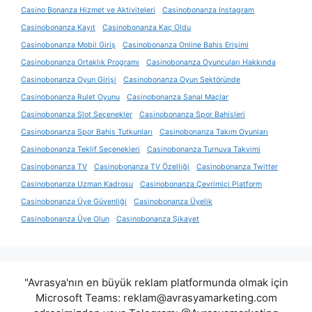
Casino Bonanza Hizmet ve Aktiviteleri
Casinobonanza Instagram
Casinobonanza Kayıt
Casinobonanza Kaç Oldu
Casinobonanza Mobil Giriş
Casinobonanza Online Bahis Erişimi
Casinobonanza Ortaklık Programı
Casinobonanza Oyuncuları Hakkında
Casinobonanza Oyun Girişi
Casinobonanza Oyun Sektöründe
Casinobonanza Rulet Oyunu
Casinobonanza Sanal Maçlar
Casinobonanza Slot Seçenekler
Casinobonanza Spor Bahisleri
Casinobonanza Spor Bahis Tutkunları
Casinobonanza Takım Oyunları
Casinobonanza Teklif Seçenekleri
Casinobonanza Turnuva Takvimi
Casinobonanza TV
Casinobonanza TV Özelliği
Casinobonanza Twitter
Casinobonanza Uzman Kadrosu
Casinobonanza Çevrimiçi Platform
Casinobonanza Üye Güvenliği
Casinobonanza Üyelik
Casinobonanza Üye Olun
Casinobonanza Şikayet
"Avrasya'nın en büyük reklam platformunda olmak için
Microsoft Teams:
reklam@avrasyamarketing.com