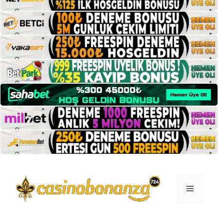
İçeriğe
atla
Menü