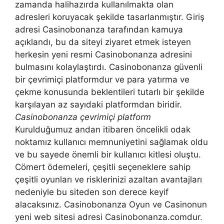
zamanda halihazırda kullanılmakta olan
adresleri koruyacak şekilde tasarlanmıştır. Giriş
adresi Casinobonanza tarafından kamuya
açıklandı, bu da siteyi ziyaret etmek isteyen
herkesin yeni resmi Casinobonanza adresini
bulmasını kolaylaştırdı. Casinobonanza güvenli
bir çevrimiçi platformdur ve para yatırma ve
çekme konusunda beklentileri tutarlı bir şekilde
karşılayan az sayıdaki platformdan biridir.
Casinobonanza çevrimiçi platform
Kurulduğumuz andan itibaren öncelikli odak
noktamız kullanıcı memnuniyetini sağlamak oldu
ve bu sayede önemli bir kullanıcı kitlesi oluştu.
Cömert ödemeleri, çeşitli seçeneklere sahip
çeşitli oyunları ve risklerinizi azaltan avantajları
nedeniyle bu siteden son derece keyif
alacaksınız. Casinobonanza Oyun ve Casinonun
yeni web sitesi adresi Casinobonanza.comdur.