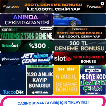
×
CASINOBONANZA GİRİŞ İÇİN TIKLAYINIZ!