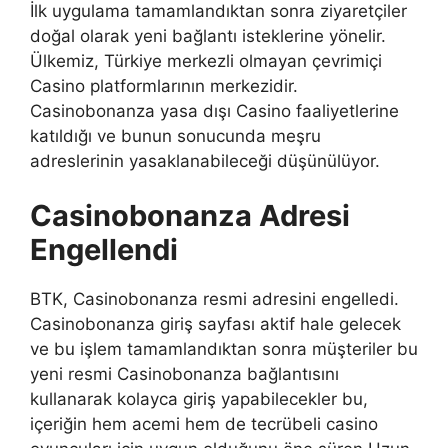
İlk uygulama tamamlandıktan sonra ziyaretçiler
doğal olarak yeni bağlantı isteklerine yönelir.
Ülkemiz, Türkiye merkezli olmayan çevrimiçi
Casino platformlarının merkezidir.
Casinobonanza yasa dışı Casino faaliyetlerine
katıldığı ve bunun sonucunda meşru
adreslerinin yasaklanabileceği düşünülüyor.
Casinobonanza Adresi
Engellendi
BTK, Casinobonanza resmi adresini engelledi.
Casinobonanza giriş sayfası aktif hale gelecek
ve bu işlem tamamlandıktan sonra müşteriler bu
yeni resmi Casinobonanza bağlantısını
kullanarak kolayca giriş yapabilecekler bu,
içeriğin hem acemi hem de tecrübeli casino